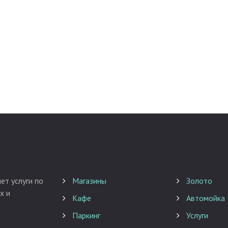
ет услуги по
Магазины
Золото
х и
Кафе
Автомойка
Паркинг
Услуги